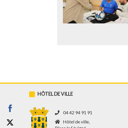
HÔTEL DE VILLE
04 42 94 91 91
Share
Hôtel de ville,
on
Place le Sévigné,