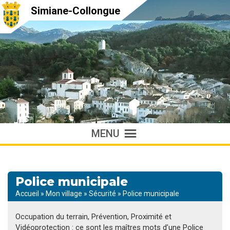
Simiane-Collongue
MENU
Police municipale
Accueil
»
Mon village
»
Sécurité
»
Police municipale
Occupation du terrain, Prévention, Proximité et
Vidéoprotection : ce sont les maîtres mots d’une Police