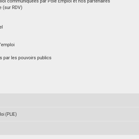
ploi communiquées par Pôle Emploi et nos partenaires
e (sur RDV)
el
d’emploi
 par les pouvoirs publics
loi (PLIE)