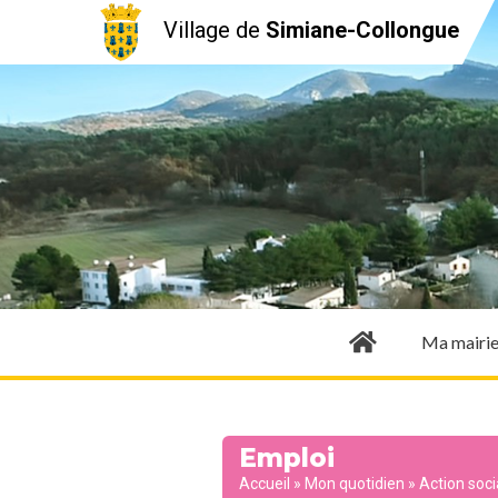
Village de
Simiane-Collongue
Ma mairi
Emploi
Accueil
»
Mon quotidien
»
Action soci