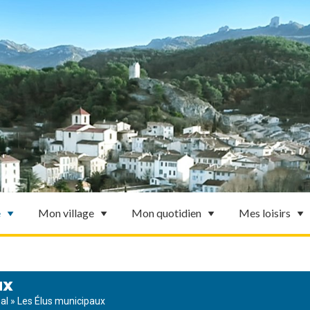
e
Mon village
Mon quotidien
Mes loisirs
ux
al
»
Les Élus municipaux