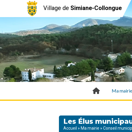
Village de
Simiane-Collongue
Ma mairi
Les Élus municipa
Accueil
»
Ma mairie
»
Conseil municip