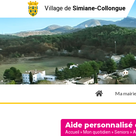
Village de
Simiane-Collongue
Ma mairi
Aide personnalisé
Accueil
»
Mon quotidien
»
Seniors
»
A