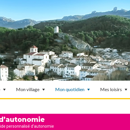
e
Mon village
Mon quotidien
Mes loisirs
 d’autonomie
ide personnalisé d’autonomie