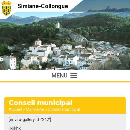
Simiane-Collongue
MENU
Conseil municipal
Accueil
»
Ma mairie
»
Conseil municipal
[envira-gallery id=’242′]
,lkjjkhk