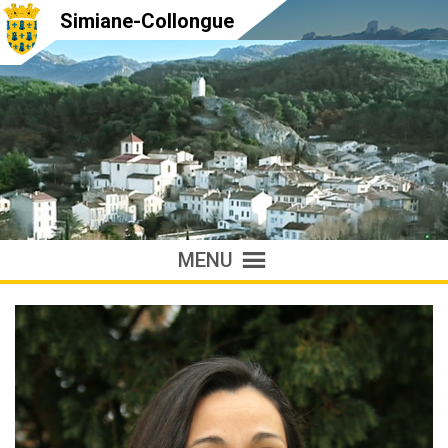
Simiane-Collongue
MENU