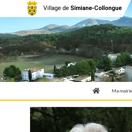
Village de
Simiane-Collongue
Ma mairi