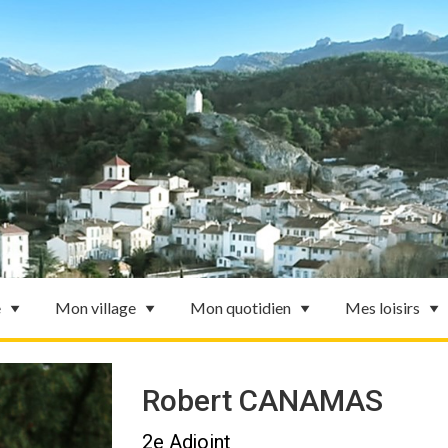
e
Mon village
Mon quotidien
Mes loisirs
Robert CANAMAS
2e Adjoint