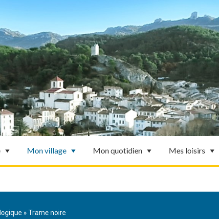
e
Mon village
Mon quotidien
Mes loisirs
logique
»
Trame noire