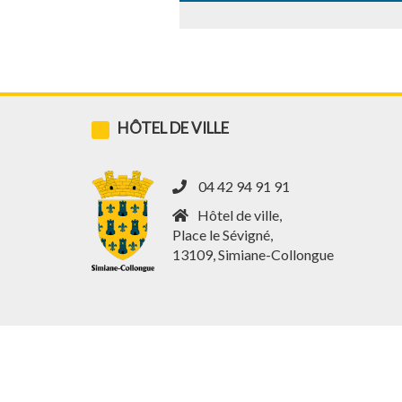
HÔTEL DE VILLE
04 42 94 91 91
Hôtel de ville,
Place le Sévigné,
13109, Simiane-Collongue