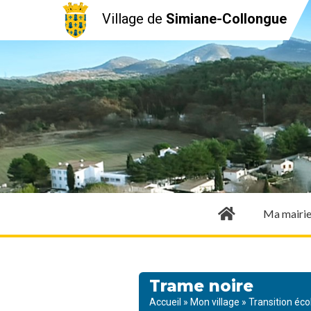
Village de
Simiane-Collongue
Ma mairi
Trame noire
Accueil
»
Mon village
»
Transition éco