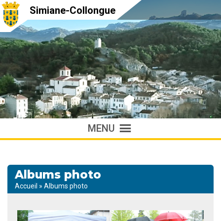
Simiane-Collongue
MENU
Albums photo
Accueil
»
Albums photo