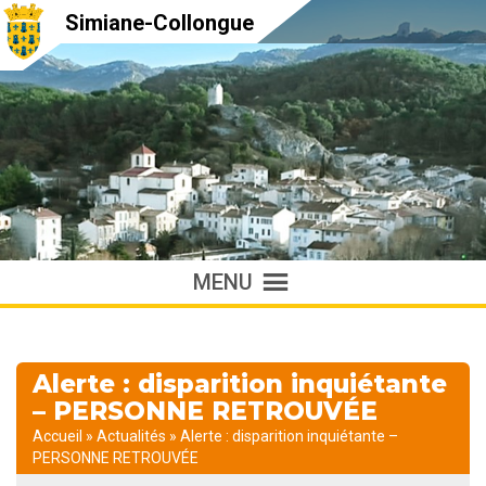
Simiane-Collongue
MENU
Alerte : disparition inquiétante
– PERSONNE RETROUVÉE
Accueil
»
Actualités
»
Alerte : disparition inquiétante –
PERSONNE RETROUVÉE