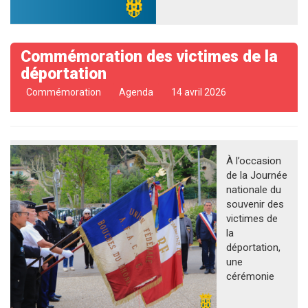
Commémoration des victimes de la
déportation
Commémoration
Agenda
14 avril 2026
À l’occasion
de la Journée
nationale du
souvenir des
victimes de
la
déportation,
une
cérémonie