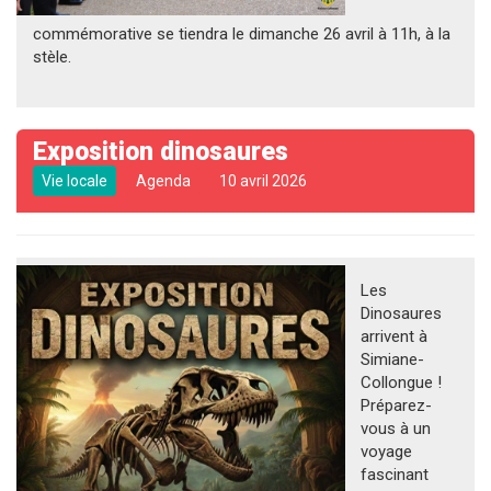
commémorative se tiendra le dimanche 26 avril à 11h, à la
stèle.
Exposition dinosaures
Vie locale
Agenda
10 avril 2026
Les
Dinosaures
arrivent à
Simiane-
Collongue !
Préparez-
vous à un
voyage
fascinant