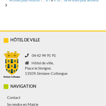
Articles plus récents
1
…
6
7
8
9
10
…
58
Articles plus anciens
des
publications
HÔTEL DE VILLE
04 42 94 91 91
Hôtel de ville,
Place le Sévigné,
13109, Simiane-Collongue
NAVIGATION
Contact
Se rendre en Mairie