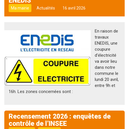
ENEDIS
Ma mairie
Actualités
16 avril 2026
En raison de
travaux
ENEDIS, une
coupure
d’électricité
va avoir lieu
dans notre
commune le
lundi 20 avril,
entre 9h et
16h. Les zones concernées sont :
Recensement 2026 : enquêtes de
contrôle de l’INSEE