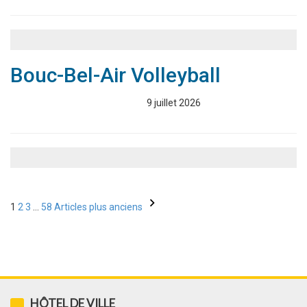
Bouc-Bel-Air Volleyball
Associations
Annuaire
9 juillet 2026
Pagination
1
2
3
…
58
Articles plus anciens
des
publications
HÔTEL DE VILLE