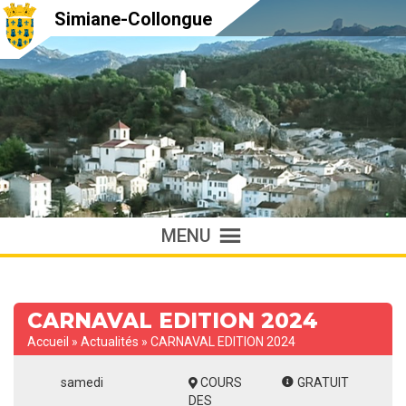
Simiane-Collongue
MENU
CARNAVAL EDITION 2024
Accueil
»
Actualités
»
CARNAVAL EDITION 2024
samedi
COURS
GRATUIT
DES