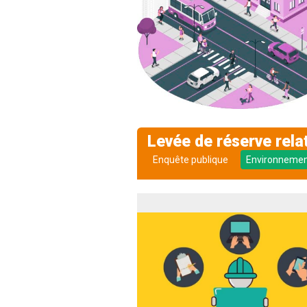
Levée de réserve rela
Enquête publique
Environneme