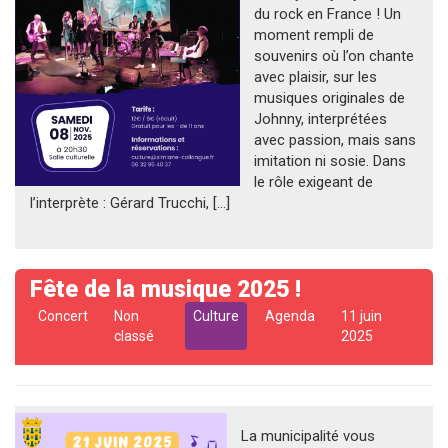
du rock en France ! Un
moment rempli de
souvenirs où l’on chante
avec plaisir, sur les
musiques originales de
Johnny, interprétées
avec passion, mais sans
imitation ni sosie. Dans
le rôle exigeant de
l’interprète : Gérard Trucchi, […]
Fête de la musique 2025 !
Concert
Non
Culture
Agenda
11 juin
classé
2025
La municipalité vous