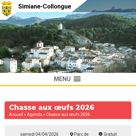
Simiane-Collongue
MENU
Chasse aux œufs 2026
Accueil
»
Agenda
»
Chasse aux œufs 2026
samedi 04/04/2026
Parc de
Gratuit