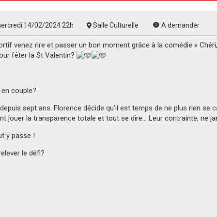
ercredi 14/02/2024 22h
Salle Culturelle
A demander
rtif venez rire et passer un bon moment grâce à la comédie « Chéri,
ur fêter la St Valentin?
t en couple?
puis sept ans. Florence décide qu’il est temps de ne plus rien se c
nt jouer la transparence totale et tout se dire… Leur contrainte,
ne ja
ut y passe !
elever le défi?