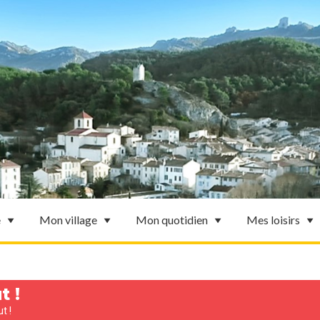
e
Mon village
Mon quotidien
Mes loisirs
t !
t !