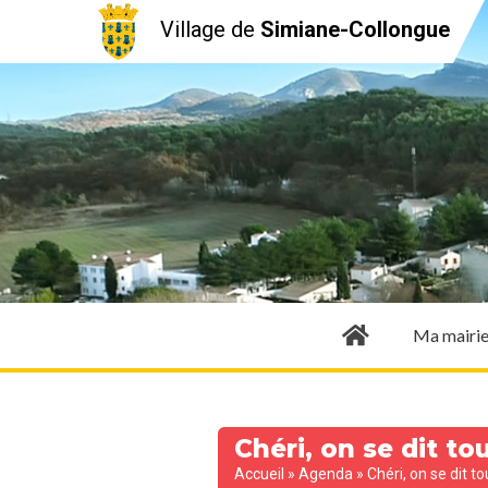
Village de
Simiane-Collongue
Ma mairi
Chéri, on se dit tou
Accueil
»
Agenda
»
Chéri, on se dit tou