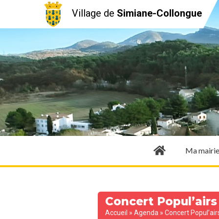
Village de
Simiane-Collongue
Ma mairi
Concert Popul’air
Accueil
»
Agenda
»
Concert Popul’ai