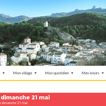
e
Mon village
Mon quotidien
Mes loisirs
s dimanche 21 mai
rs dimanche 21 mai