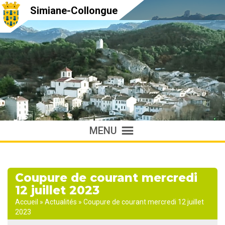
Simiane-Collongue
MENU
Coupure de courant mercredi
12 juillet 2023
Accueil
»
Actualités
»
Coupure de courant mercredi 12 juillet
2023