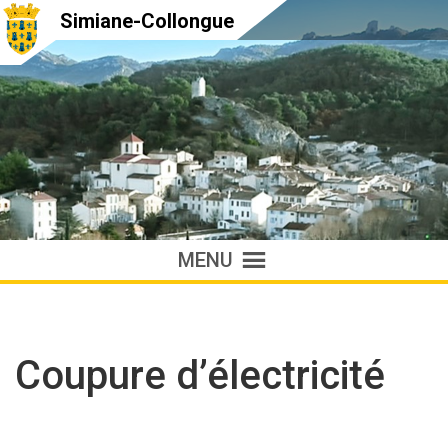
Simiane-Collongue
MENU
Coupure d’électricité
Accueil
»
Actualités
»
Travaux
»
Coupure d’électricité