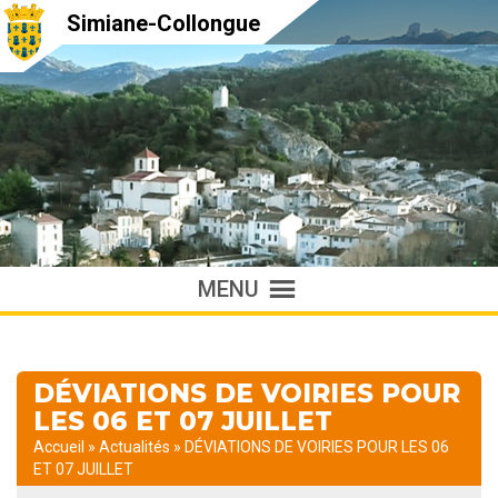
Simiane-Collongue
MENU
DÉVIATIONS DE VOIRIES POUR
LES 06 ET 07 JUILLET
Accueil
»
Actualités
»
DÉVIATIONS DE VOIRIES POUR LES 06
ET 07 JUILLET