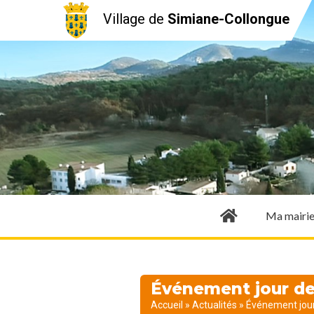
Village de
Simiane-Collongue
Ma mairi
Événement jour de 
Accueil
»
Actualités
»
Événement jour