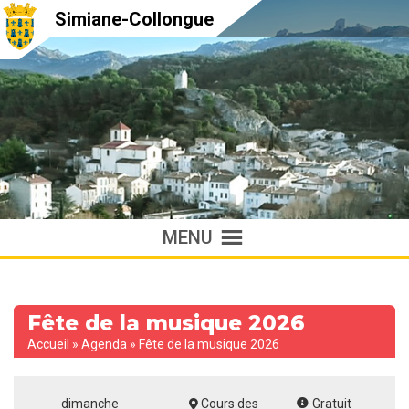
Simiane-Collongue
MENU
Fête de la musique 2026
Accueil
»
Agenda
»
Fête de la musique 2026
dimanche
Cours des
Gratuit