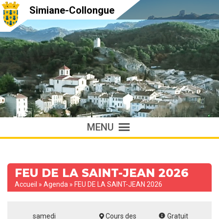
Simiane-Collongue
MENU
FEU DE LA SAINT-JEAN 2026
Accueil
»
Agenda
»
FEU DE LA SAINT-JEAN 2026
samedi
Cours des
Gratuit