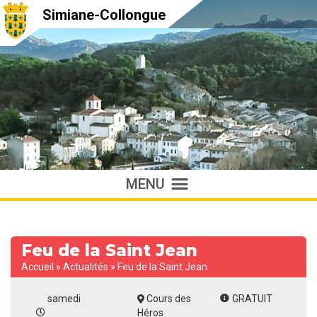
Simiane-Collongue
MENU
Feu de la Saint Jean
Accueil
»
Actualités
»
Feu de la Saint Jean
samedi
Cours des
GRATUIT
Héros