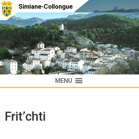
Simiane-Collongue
MENU
Frit’chti
Accueil
»
Annuaire
»
Frit’chti