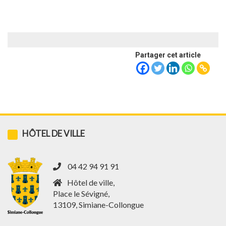
Accueil
»
Annuaire
»
Associations
»
Gardanne Simiane Handball
Partager cet article
HÔTEL DE VILLE
04 42 94 91 91
Hôtel de ville,
Place le Sévigné,
13109, Simiane-Collongue