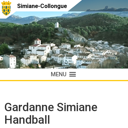
Simiane-Collongue
MENU
Gardanne Simiane
Handball