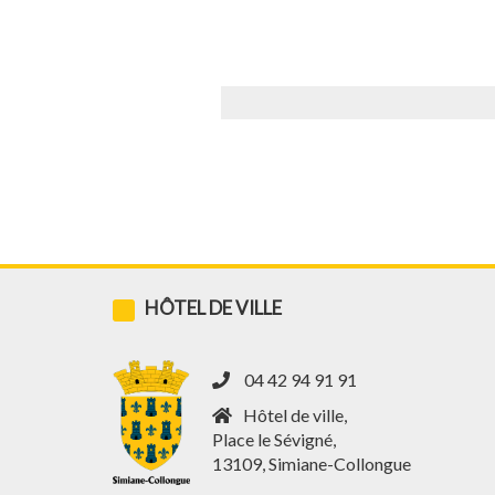
Accueil
»
Annuaire
»
Hoa
HÔTEL DE VILLE
04 42 94 91 91
Hôtel de ville,
Place le Sévigné,
13109, Simiane-Collongue