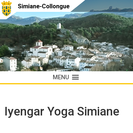
Simiane-Collongue
MENU
Iyengar Yoga Simiane
Accueil
»
Annuaire
»
Associations
»
Iyengar Yoga Simiane