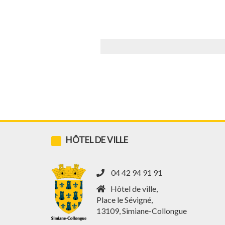
Accueil
»
Annuaire
»
La vie ondule
HÔTEL DE VILLE
04 42 94 91 91
Hôtel de ville,
Place le Sévigné,
13109, Simiane-Collongue