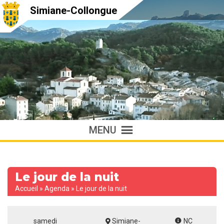
Simiane-Collongue
MENU
Le jour de la nuit
Accueil
»
Agenda
»
Le jour de la nuit
samedi
Simiane-
NC