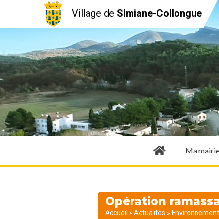
Village de
Simiane-Collongue
Ma mairi
Opération ramassa
Accueil
»
Actualités
»
Environnement