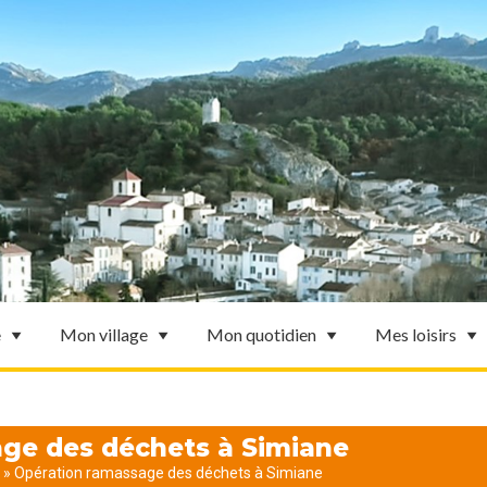
e
Mon village
Mon quotidien
Mes loisirs
ge des déchets à Simiane
»
Opération ramassage des déchets à Simiane