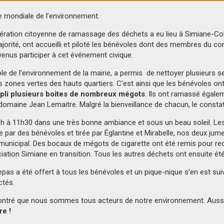
ée mondiale de l’environnement.
ration citoyenne de ramassage des déchets a eu lieu à Simiane-Coll
jorité, ont accueilli et piloté les bénévoles dont des membres du c
venus participer à cet événement civique.
le de l’environnement de la mairie, a permis de nettoyer plusieurs se
es zones vertes des hauts quartiers. C’est ainsi que les bénévoles ont
pli plusieurs boites de nombreux mégots
. Ils ont ramassé égal
omaine Jean Lemaitre. Malgré la bienveillance de chacun, le consta
 h à 11h30 dans une très bonne ambiance et sous un beau soleil. Les
e par des bénévoles et tirée par Églantine et Mirabelle, nos deux j
municipal. Des bocaux de mégots de cigarette ont été remis pour rec
ation Simiane en transition. Tous les autres déchets ont ensuite ét
pas a été offert à tous les bénévoles et un pique-nique s’en est suiv
ctés.
ontré que nous sommes tous acteurs de notre environnement. Auss
re !