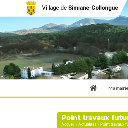
Village de
Simiane-Collongue
Ma mairi
Point travaux futu
Accueil
»
Actualités
»
Point travaux f