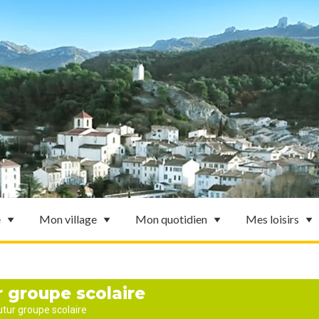
e
Mon village
Mon quotidien
Mes loisirs
r groupe scolaire
utur groupe scolaire