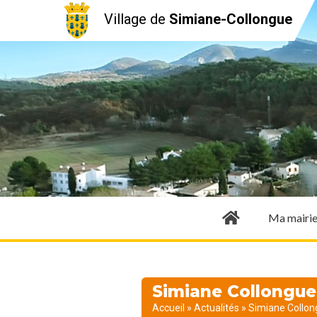
Village de
Simiane-Collongue
Ma mairi
Simiane Collongue 
Accueil
»
Actualités
»
Simiane Collong