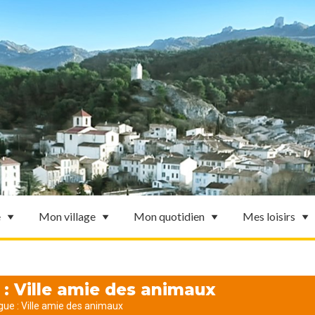
e
Mon village
Mon quotidien
Mes loisirs
: Ville amie des animaux
ue : Ville amie des animaux