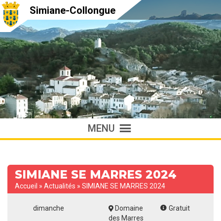
Simiane-Collongue
MENU
SIMIANE SE MARRES 2024
Accueil
»
Actualités
»
SIMIANE SE MARRES 2024
dimanche
Domaine
Gratuit
des Marres