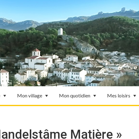
e
Mon village
Mon quotidien
Mes loisirs
Mandelstâme Matière »