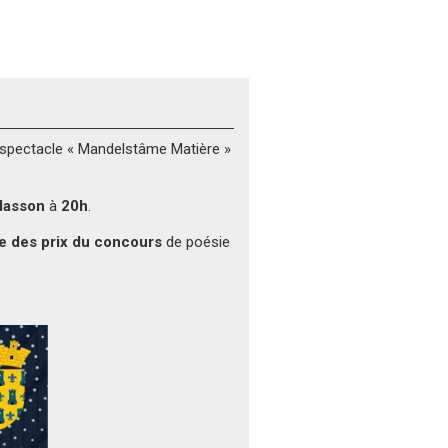
 le spectacle « Mandelstâme Matière »
Masson
à
20h
.
e des prix du concours
de poésie