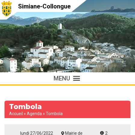
Simiane-Collongue
MENU
Tombola
Accueil
»
Agenda
»
Tombola
lundi 27/06/2022
Mairie de
2