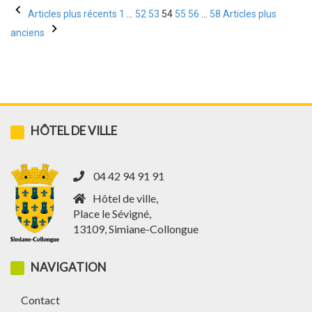
Pagination
Articles plus récents
1
…
52
53
54
55
56
…
58
Articles plus
des
anciens
publications
HÔTEL DE VILLE
04 42 94 91 91
Hôtel de ville,
Place le Sévigné,
13109, Simiane-Collongue
NAVIGATION
Contact