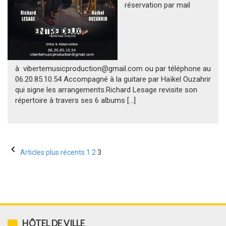
réservation par mail
à vibertemusicproduction@gmail.com ou par téléphone au
06.20.85.10.54 Accompagné à la guitare par Haïkel Ouzahrir
qui signe les arrangements.Richard Lesage revisite son
répertoire à travers ses 6 albums […]
Pagination
Articles plus récents
1
2
3
des
publications
HÔTEL DE VILLE