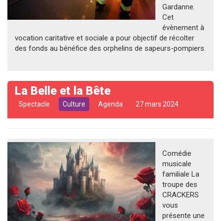
Gardanne.
Cet
évènement à
vocation caritative et sociale a pour objectif de récolter
des fonds au bénéfice des orphelins de sapeurs-pompiers.
La Belle et la Bête
Spectacle
Culture
Agenda
27 mars 2024
Comédie
musicale
familiale La
troupe des
CRACKERS
vous
présente une