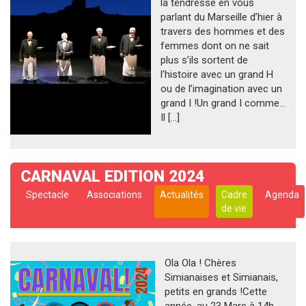
la tendresse en vous
parlant du Marseille d’hier à
travers des hommes et des
femmes dont on ne sait
plus s’ils sortent de
l’histoire avec un grand H
ou de l’imagination avec un
grand I !Un grand I comme…
Il […]
CARNAVAL EDITION 2024
Spectacle
Associations
Actualités
Cadre
Agenda
de vie
Ola Ola ! Chères
Simianaises et Simianais,
petits en grands !Cette