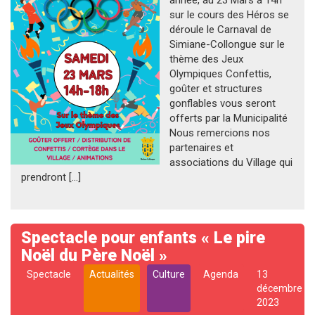
année, au 23 Mars à 14h
sur le cours des Héros se
déroule le Carnaval de
Simiane-Collongue sur le
thème des Jeux
Olympiques Confettis,
goûter et structures
gonflables vous seront
offerts par la Municipalité
Nous remercions nos
partenaires et
associations du Village qui
prendront […]
Spectacle pour enfants « Le pire
Noël du Père Noël »
Spectacle
Actualités
Culture
Agenda
13
décembre
2023