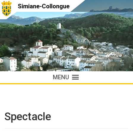
Simiane-Collongue
MENU
Spectacle