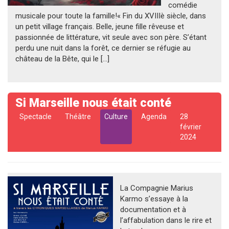
comédie
musicale pour toute la famille!« Fin du XVIIIè siècle, dans
un petit village français. Belle, jeune fille rêveuse et
passionnée de littérature, vit seule avec son père. S’étant
perdu une nuit dans la forêt, ce dernier se réfugie au
château de la Bête, qui le […]
Si Marseille nous était conté
Spectacle
Théâtre
Culture
Agenda
28
février
2024
La Compagnie Marius
Karmo s’essaye à la
documentation et à
l’affabulation dans le rire et