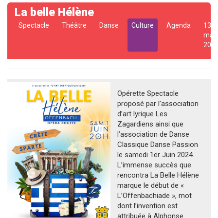
La belle Hélène
Spectacle
Théâtre
Danse
Culture
Agenda
13
mai
202
Opérette Spectacle
proposé par l’association
d’art lyrique Les
Zagardiens ainsi que
l’association de Danse
Classique Danse Passion
le samedi 1er Juin 2024.
L’immense succès que
rencontra La Belle Hélène
marque le début de «
L’Offenbachiade », mot
dont l’invention est
attribuée à Alphonse