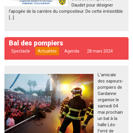
Daudet pour désigner
l’apogée de la carrière du compositeur. De cette irrésistible
[…]
Bal des pompiers
Spectacle
Actualités
Agenda
28 mars 2024
L’amicale
des sapeurs-
pompiers de
Gardanne
organise le
samedi 04
mai prochain
un bal à la
halle Léo
Ferré de