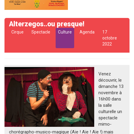
Alterzegos..ou presque!
Cirque
Spectacle
Culture
Agenda
17
octobre
2022
Venez
découvrir, le
dimanche 13
novembre à
16h00 dans
la salle
culturelle un
spectacle
mimo-
chorégrapho-musico-magique (Aïe ! Aïe ! Aïe !) mais