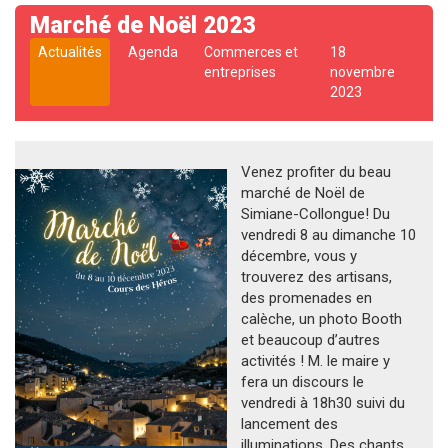
Marché de Noël 2023
Actualités
Agenda
Commerces et
18
entreprises
novembre
2023
Venez profiter du beau
marché de Noël de
Simiane-Collongue! Du
vendredi 8 au dimanche 10
décembre, vous y
trouverez des artisans,
des promenades en
calèche, un photo Booth
et beaucoup d’autres
activités ! M. le maire y
fera un discours le
vendredi à 18h30 suivi du
lancement des
illuminations. Des chants