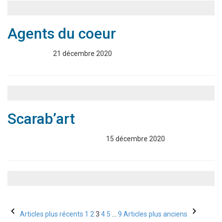
Agents du coeur
Annuaire
21 décembre 2020
Scarab’art
Associations
Annuaire
15 décembre 2020
Pagination
Articles plus récents
1
2
3
4
5
…
9
Articles plus anciens