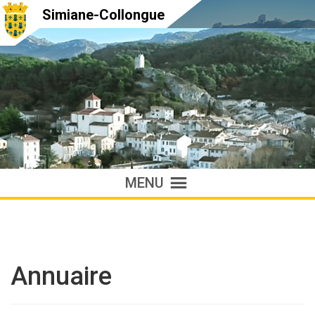
Simiane-Collongue
MENU
Annuaire