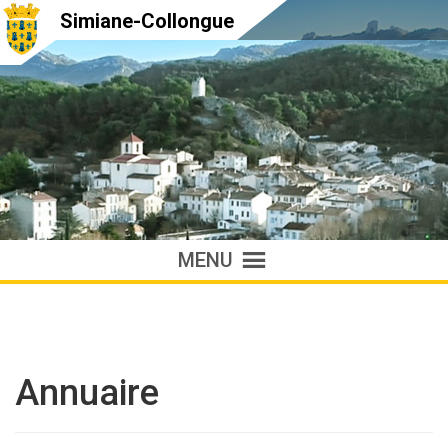
Simiane-Collongue
MENU
Annuaire