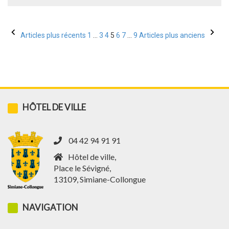
Pagination
Articles plus récents
1
…
3
4
5
6
7
…
9
Articles plus anciens
des
publications
HÔTEL DE VILLE
04 42 94 91 91
Hôtel de ville,
Place le Sévigné,
13109, Simiane-Collongue
NAVIGATION