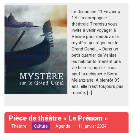
Le dimanche 11 Février à
17h, la compagnie
théâtrale Tiramisu vous
invite à venir voyager à
Venise pour découvrir le
mystère qui règne sur le
Grand Canal… « Dans un
petit quartier de Venise,
les habitants mènent une
vie bien tranquille. Tous,
sauf la richissime Siora
Melanziana. A bientôt 35
ans, elle n’est toujours pas
mariée, […]
Pièce de théâtre « Le Prénom »
Théâtre
Culture
Agenda
11 janvier 2024