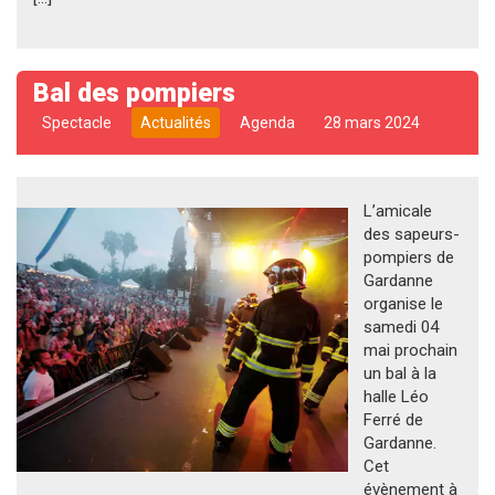
Bal des pompiers
Spectacle
Actualités
Agenda
28 mars 2024
L’amicale
des sapeurs-
pompiers de
Gardanne
organise le
samedi 04
mai prochain
un bal à la
halle Léo
Ferré de
Gardanne.
Cet
évènement à