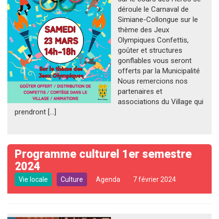
déroule le Carnaval de
Simiane-Collongue sur le
thème des Jeux
Olympiques Confettis,
goûter et structures
gonflables vous seront
offerts par la Municipalité
Nous remercions nos
partenaires et
associations du Village qui
prendront […]
Programme culturel 1er semestre
2024
Vie locale
Culture
Agenda
7 février 2024