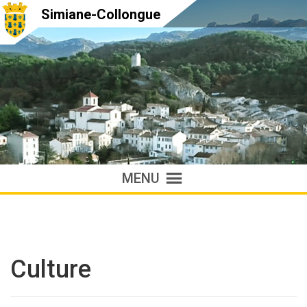
Simiane-Collongue
MENU
Culture