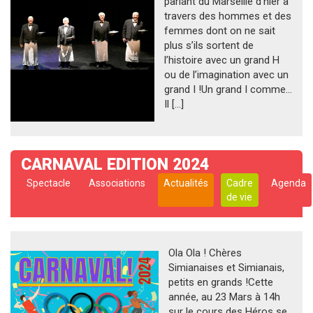
parlant du Marseille d’hier à
travers des hommes et des
femmes dont on ne sait
plus s’ils sortent de
l’histoire avec un grand H
ou de l’imagination avec un
grand I !Un grand I comme…
Il […]
CARNAVAL EDITION 2024
Spectacle
Associations
Actualités
Cadre
Agenda
de vie
Ola Ola ! Chères
Simianaises et Simianais,
petits en grands !Cette
année, au 23 Mars à 14h
sur le cours des Héros se