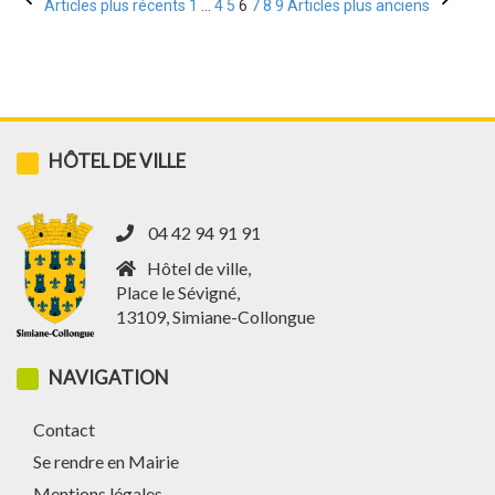
Pagination
Articles plus récents
1
…
4
5
6
7
8
9
Articles plus anciens
des
publications
HÔTEL DE VILLE
04 42 94 91 91
Hôtel de ville,
Place le Sévigné,
13109, Simiane-Collongue
NAVIGATION
Contact
Se rendre en Mairie
Mentions légales